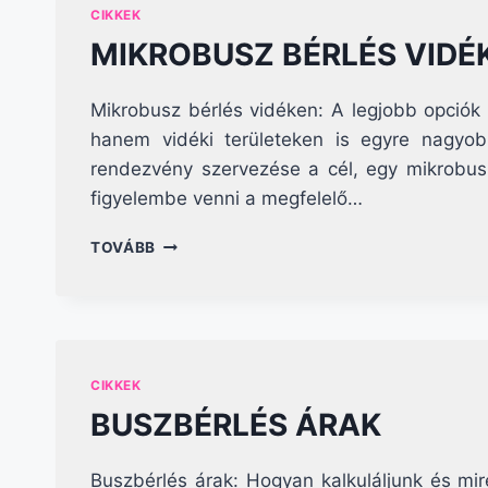
CIKKEK
MIKROBUSZ BÉRLÉS VIDÉ
Mikrobusz bérlés vidéken: A legjobb opció
hanem vidéki területeken is egyre nagyobb
rendezvény szervezése a cél, egy mikrobus
figyelembe venni a megfelelő…
MIKROBUSZ
TOVÁBB
BÉRLÉS
VIDÉKEN
CIKKEK
BUSZBÉRLÉS ÁRAK
Buszbérlés árak: Hogyan kalkuláljunk és mir