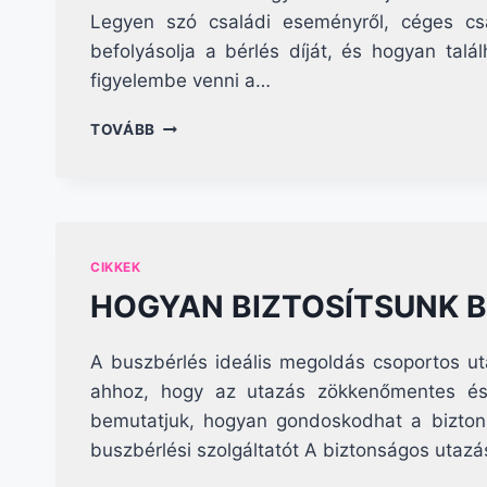
Legyen szó családi eseményről, céges csa
befolyásolja a bérlés díját, és hogyan tal
figyelembe venni a…
BUSZBÉRLÉS
TOVÁBB
ÁRAK
CIKKEK
HOGYAN BIZTOSÍTSUNK 
A buszbérlés ideális megoldás csoportos ut
ahhoz, hogy az utazás zökkenőmentes és
bemutatjuk, hogyan gondoskodhat a biztons
buszbérlési szolgáltatót A biztonságos utazá