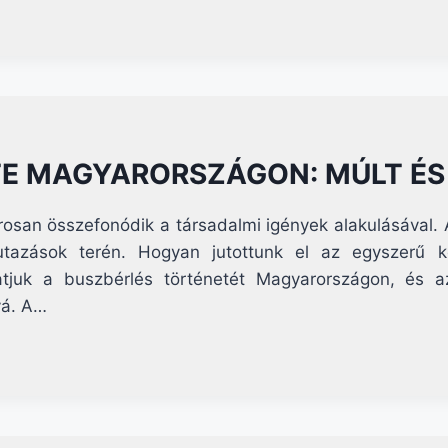
TE MAGYARORSZÁGON: MÚLT ÉS
san összefonódik a társadalmi igények alakulásával. 
utazások terén. Hogyan jutottunk el az egyszerű k
tjuk a buszbérlés történetét Magyarországon, és az
vá. A…