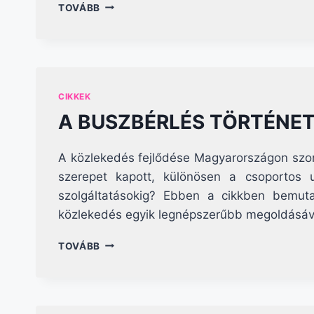
HOGYAN
TOVÁBB
BIZTOSÍTSUNK
BIZTONSÁGOS
UTAZÁST
BÉRELT
BUSSZAL?
CIKKEK
A BUSZBÉRLÉS TÖRTÉNE
A közlekedés fejlődése Magyarországon szoro
szerepet kapott, különösen a csoportos 
szolgáltatásokig? Ebben a cikkben bemuta
közlekedés egyik legnépszerűbb megoldásá
A
TOVÁBB
BUSZBÉRLÉS
TÖRTÉNETE
MAGYARORSZÁGON:
MÚLT