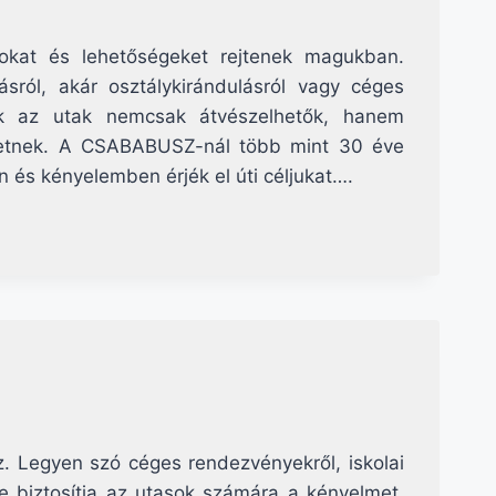
okat és lehetőségeket rejtenek magukban.
ásról, akár osztálykirándulásról vagy céges
zek az utak nemcsak átvészelhetők, hanem
ehetnek. A CSABABUSZ-nál több mint 30 éve
 és kényelemben érjék el úti céljukat….
 Legyen szó céges rendezvényekről, iskolai
ése biztosítja az utasok számára a kényelmet,