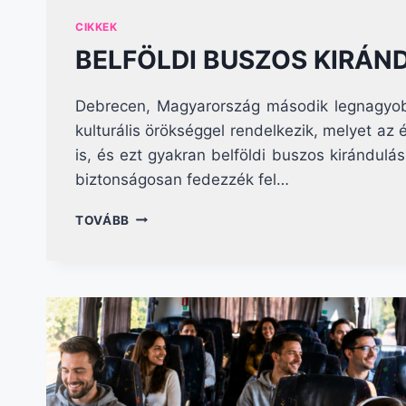
ÉS
JELEN
CIKKEK
BELFÖLDI BUSZOS KIRÁ
Debrecen, Magyarország második legnagyobb 
kulturális örökséggel rendelkezik, melyet a
is, és ezt gyakran belföldi buszos kirándul
biztonságosan fedezzék fel…
BELFÖLDI
TOVÁBB
BUSZOS
KIRÁNDULÁSOK
DEBRECENBŐL