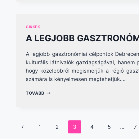
BÉRLÉSE
CIKKEK
A LEGJOBB GASZTRONÓM
A legjobb gasztronómiai célpontok Debrece
kulturális látnivalók gazdagságával, hanem p
hogy közelebbről megismerjük a régió gaszt
számára is kényelmesen megtehetjük….
A
TOVÁBB
LEGJOBB
GASZTRONÓMIAI
CÉLPONTOK
DEBRECEN
PAGE
KÖRNYÉKÉN
Previous
1
2
3
4
5
…
7
Page