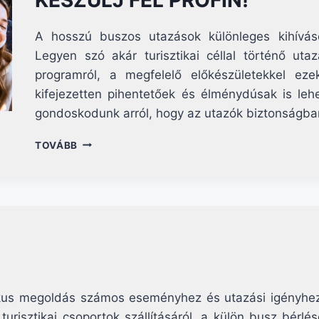
A hosszú buszos utazások különleges kihívás
Legyen szó akár turisztikai céllal történő utaz
programról, a megfelelő előkészületekkel e
kifejezetten pihentetőek és élménydúsak is l
gondoskodunk arról, hogy az utazók biztonságban
HOGYAN
TOVÁBB
ÉLD
TÚL
A
HOSSZÚ
BUSZOS
UTAZÁST?
–
ÍGY
KÉSZÜLJ
FEL
ikus megoldás számos eseményhez és utazási igényhez.
PROFIN!
turisztikai csoportok szállításáról, a külön busz bérl