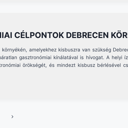
IAI CÉLPONTOK DEBRECEN KÖ
n környékén, amelyekhez kisbuszra van szükség Debre
áratlan gasztronómiai kínálatával is hívogat. A helyi íz
ronómiai örökségét, és mindezt kisbusz bérlésével c
Next
Page