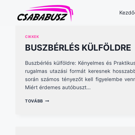
Skip
to
Kezdő
content
CIKKEK
BUSZBÉRLÉS KÜLFÖLDRE
Buszbérlés külföldre: Kényelmes és Praktik
rugalmas utazási formát keresnek hosszabb 
során számos tényezőt kell figyelembe venn
Miért érdemes autóbuszt…
BUSZBÉRLÉS
TOVÁBB
KÜLFÖLDRE