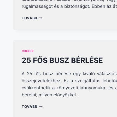
rugalmasságot és a biztonságot. Ebben az átf
KÜLÖN
TOVÁBB
BUSZ
BÉRLÉS
CIKKEK
25 FŐS BUSZ BÉRLÉSE
A 25 fős busz bérlése egy kiváló választá
összejövetelekhez. Ez a szolgáltatás lehe
csökkenthetik a környezeti lábnyomukat és a
bérelni, milyen előnyökkel…
25
TOVÁBB
FŐS
BUSZ