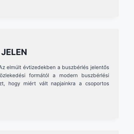
 JELEN
Az elmúlt évtizedekben a buszbérlés jelentős
özlekedési formától a modern buszbérlési
t, hogy miért vált napjainkra a csoportos