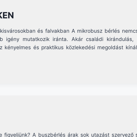
KEN
k kisvárosokban és falvakban A mikrobusz bérlés nemc
 igény mutatkozik iránta. Akár családi kirándulás, 
z kényelmes és praktikus közlekedési megoldást kínál
e figyeljünk? A buszbérlés árak sok utazást szervező