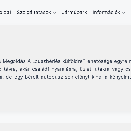
oldal
Szolgáltatások
Járműpark
Információk
us Megoldás A „buszbérlés külföldre” lehetősége egyre
távra, akár családi nyaralásra, üzleti utakra vagy c
i, de egy bérelt autóbusz sok előnyt kínál a kényelm