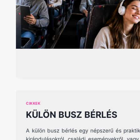
CIKKEK
KÜLÖN BUSZ BÉRLÉS
A külön busz bérlés egy népszerű és prakt
kirándulásokról, családi eseményekről, vagy 