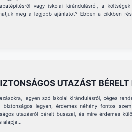
patépítésről vagy iskolai kirándulásról, a költsége
álhatjuk meg a legjobb ajánlatot? Ebben a cikkben rés
BIZTONSÁGOS UTAZÁST BÉRELT
azásokra, legyen szó iskolai kirándulásról, céges ren
 biztonságos legyen, érdemes néhány fontos szemp
ágos utazásról bérelt busszal, és mire érdemes külö
s alapja…