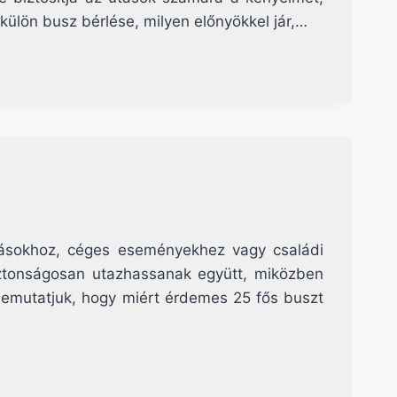
külön busz bérlése, milyen előnyökkel jár,…
ulásokhoz, céges eseményekhez vagy családi
iztonságosan utazhassanak együtt, miközben
 bemutatjuk, hogy miért érdemes 25 fős buszt