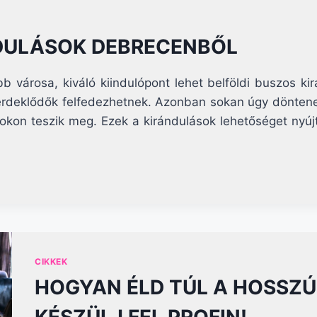
NDULÁSOK DEBRECENBŐL
városa, kiváló kiindulópont lehet belföldi buszos ki
z érdeklődők felfedezhetnek. Azonban sokan úgy dönten
ásokon teszik meg. Ezek a kirándulások lehetőséget nyú
CIKKEK
HOGYAN ÉLD TÚL A HOSSZÚ
KÉSZÜLJ FEL PROFIN!