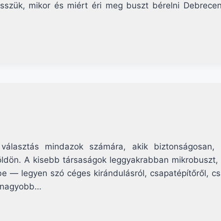
sszük, mikor és miért éri meg buszt bérelni Debrecen
 választás mindazok számára, akik biztonságosan,
lföldön. A kisebb társaságok leggyakrabban mikrobuszt
 — legyen szó céges kirándulásról, csapatépítőről, csal
egnagyobb…