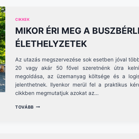
VÁLASSZ
JÁRMŰVET?
CIKKEK
MIKOR ÉRI MEG A BUSZBÉRL
ÉLETHELYZETEK
Az utazás megszervezése sok esetben jóval több k
20 vagy akár 50 fővel szeretnénk útra kelni
megoldása, az üzemanyag költsége és a logis
jelenthetnek. Ilyenkor merül fel a praktikus 
cikkben megmutatjuk azokat az…
MIKOR
TOVÁBB
ÉRI
MEG
A
BUSZBÉRLÉS?
—