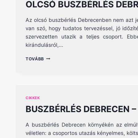
OLCSÓ BUSZBÉRLÉS DEBR
TÖKÉLETES
CSOPORTOS
UTAZÁST?
Az olcsó buszbérlés Debrecenben nem azt je
van szó, hogy tudatos tervezéssel, jó időz
szervezetten utazik a teljes csoport. E
kirándulásról,…
OLCSÓ
TOVÁBB
BUSZBÉRLÉS
DEBRECENBEN
–
ÍGY
SPÓROLHATSZ
AKÁR
CIKKEK
20–
BUSZBÉRLÉS DEBRECEN 
30%-
OT
A buszbérlés Debrecen környékén az elmú
véletlen: a csoportos utazás kényelmes, költ