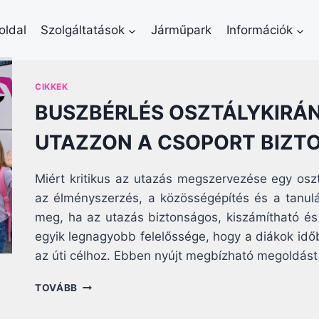
oldal
Szolgáltatások
Járműpark
Információk
CIKKEK
BUSZBÉRLÉS OSZTÁLYKIRÁ
UTAZZON A CSOPORT BIZ
Miért kritikus az utazás megszervezése egy oszt
az élményszerzés, a közösségépítés és a tanu
meg, ha az utazás biztonságos, kiszámítható és
egyik legnagyobb felelőssége, hogy a diákok id
az úti célhoz. Ebben nyújt megbízható megoldást
BUSZBÉRLÉS
TOVÁBB
OSZTÁLYKIRÁNDULÁSRA
–