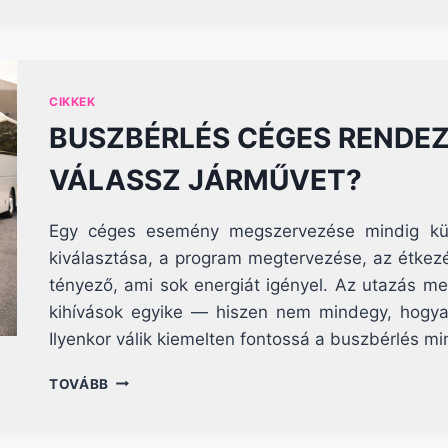
CIKKEK
BUSZBÉRLÉS CÉGES RENDE
VÁLASSZ JÁRMŰVET?
Egy céges esemény megszervezése mindig külö
kiválasztása, a program megtervezése, az étkezé
tényező, ami sok energiát igényel. Az utazás 
kihívások egyike — hiszen nem mindegy, hogyan
Ilyenkor válik kiemelten fontossá a buszbérlés m
BUSZBÉRLÉS
TOVÁBB
CÉGES
RENDEZVÉNYRE:
HOGYAN