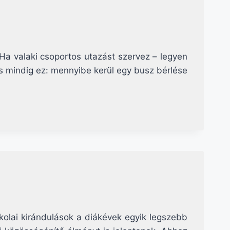
Ha valaki csoportos utazást szervez – legyen
és mindig ez: mennyibe kerül egy busz bérlése
olai kirándulások a diákévek egyik legszebb