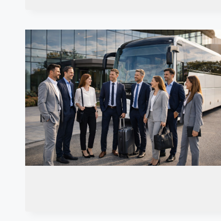
SOFŐRREL