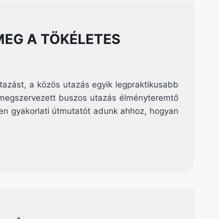
MEG A TÖKÉLETES
utazást, a közös utazás egyik legpraktikusabb
l megszervezett buszos utazás élményteremtő
ben gyakorlati útmutatót adunk ahhoz, hogyan