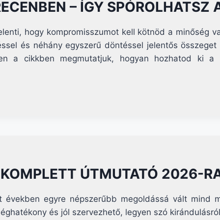
ECENBEN – ÍGY SPÓROLHATSZ 
lenti, hogy kompromisszumot kell kötnöd a minőség vag
ítéssel és néhány egyszerű döntéssel jelentős összege
bben a cikkben megmutatjuk, hogyan hozhatod ki a l
– KOMPLETT ÚTMUTATÓ 2026-R
lt években egyre népszerűbb megoldássá vált mind
séghatékony és jól szervezhető, legyen szó kirándulásról