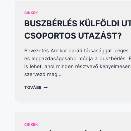
CIKKEK
BUSZBÉRLÉS KÜLFÖLDI U
CSOPORTOS UTAZÁST?
Bevezetés Amikor baráti társasággal, céges c
és leggazdaságosabb módja a buszbérlés. Ez
is lehet, ahol minden résztvevő kényelmesen
szervezd meg…
BUSZBÉRLÉS
TOVÁBB
KÜLFÖLDI
UTAKHOZ
—
HOGYAN
SZERVEZD
MEG
CIKKEK
A