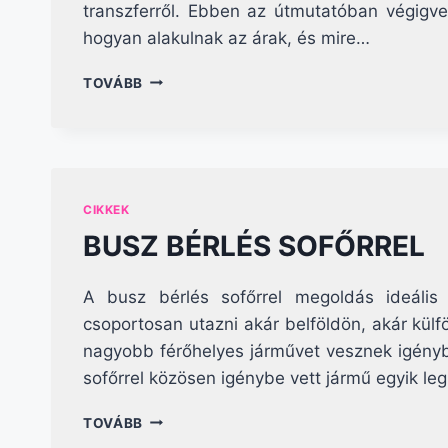
transzferről. Ebben az útmutatóban végigve
hogyan alakulnak az árak, és mire…
BUSZBÉRLÉS
TOVÁBB
DEBRECEN
–
KOMPLETT
ÚTMUTATÓ
2026-
RA
CIKKEK
BUSZ BÉRLÉS SOFŐRREL
A busz bérlés sofőrrel megoldás ideális
csoportosan utazni akár belföldön, akár kü
nagyobb férőhelyes járművet vesznek igénybe
sofőrrel közösen igénybe vett jármű egyik l
BUSZ
TOVÁBB
BÉRLÉS