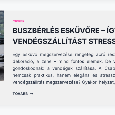
HOGYAN
UTAZZON
A
CSOPORT
CIKKEK
BIZTONSÁGOSAN?
BUSZBÉRLÉS ESKÜVŐRE – Í
VENDÉGSZÁLLÍTÁST STRES
Egy esküvő megszervezése rengeteg apró részl
dekoráció, a zene – mind fontos elemek. De v
gondoskodnak: a vendégek szállítása. A Csab
nemcsak praktikus, hanem elegáns és stressz
vendégszállítás megszervezése? Gyakori helyzet
BUSZBÉRLÉS
TOVÁBB
ESKÜVŐRE
–
ÍGY
OLDD