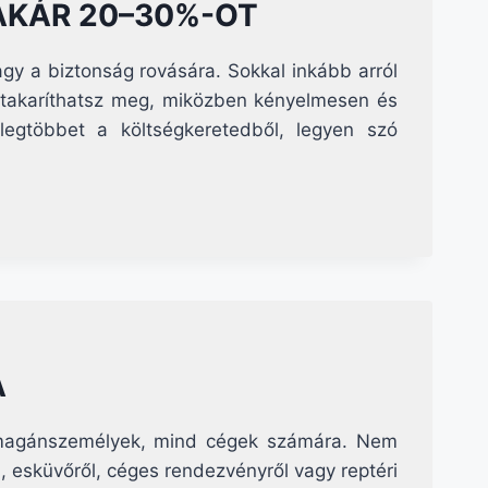
AKÁR 20–30%-OT
y a biztonság rovására. Sokkal inkább arról
t takaríthatsz meg, miközben kényelmesen és
egtöbbet a költségkeretedből, legyen szó
A
 magánszemélyek, mind cégek számára. Nem
, esküvőről, céges rendezvényről vagy reptéri