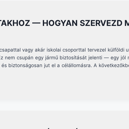
MEG
A
VENDÉGSZÁLLÍTÁST
TAKHOZ — HOGYAN SZERVEZD 
STRESSZMENTESEN
sapattal vagy akár iskolai csoporttal tervezel külföldi 
 nem csupán egy jármű biztosítását jelenti — egy jó
 és biztonságosan jut el a célállomásra. A következők