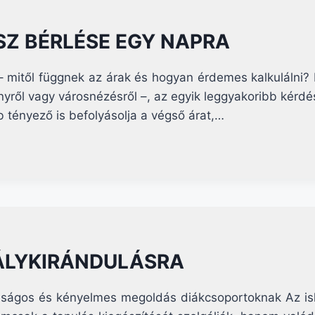
TIPIKUS
ÉLETHELYZETEK
SZ BÉRLÉSE EGY NAPRA
 mitől függnek az árak és hogyan érdemes kalkulálni? 
nyről vagy városnézésről –, az egyik leggyakoribb kérd
 tényező is befolyásolja a végső árat,…
ÁLYKIRÁNDULÁSRA
onságos és kényelmes megoldás diákcsoportoknak Az isk