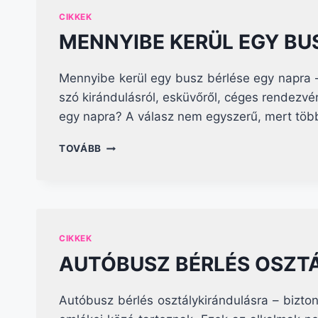
CIKKEK
MENNYIBE KERÜL EGY BU
Mennyibe kerül egy busz bérlése egy napra –
szó kirándulásról, esküvőről, céges rendezvé
egy napra? A válasz nem egyszerű, mert több
MENNYIBE
TOVÁBB
KERÜL
EGY
BUSZ
BÉRLÉSE
EGY
NAPRA
CIKKEK
AUTÓBUSZ BÉRLÉS OSZT
Autóbusz bérlés osztálykirándulásra – bizt