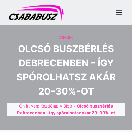
Skip
to
content
CIKKEK
OLCSÓ BUSZBÉRLÉS
DEBRECENBEN – ÍGY
SPÓROLHATSZ AKÁR
20–30%-OT
Ön itt van:
Kezdőlap
»
Blog
»
Olcsó buszbérlés
Debrecenben – így spórolhatsz akár 20–30%-ot