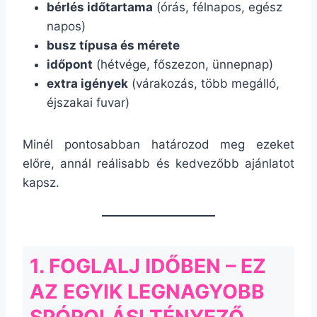
bérlés időtartama
(órás, félnapos, egész
napos)
busz típusa és mérete
időpont
(hétvége, főszezon, ünnepnap)
extra igények
(várakozás, több megálló,
éjszakai fuvar)
Minél pontosabban határozod meg ezeket
előre, annál reálisabb és kedvezőbb ajánlatot
kapsz.
1. FOGLALJ IDŐBEN – EZ
AZ EGYIK LEGNAGYOBB