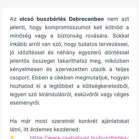
Az
olcsó buszbérlés Debrecenben
nem azt
jelenti, hogy kompromisszumot kell kötnöd a
minőség vagy a biztonság rovására. Sokkal
inkább arról van szó, hogy tudatos tervezéssel,
jó időzítéssel és néhány egyszerű döntéssel
jelentős összeget takaríthatsz meg, miközben
kényelmesen és szervezetten utazik a teljes
csoport. Ebben a cikkben megmutatjuk, hogyan
hozhatod ki a legtöbbet a költségkeretedből,
legyen szó kirándulásról, esküvőről vagy céges
eseményről.
Ha már most szeretnél konkrét ajánlatokat
látni, itt érdemes kezdened:
https://www.csababusz.hu/buszberles-