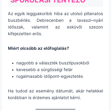
SPÓROLÁSI TÉNYEZŐ
Az egyik leggyakoribb hiba az utolsó pillanatos
buszbérlés. Debrecenben a tavaszi–nyári
időszak, valamint az esküvői szezon
kifejezetten erős.
Miért olcsóbb az előfoglalás?
nagyobb a választék busztípusokból
kevesebb a sürgősségi felár
rugalmasabb időpont-egyeztetés
Ha tudod az esemény dátumát, akár hetekkel
korábban is érdemes ajánlatot kérni.