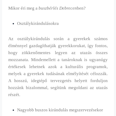
Mikor éri meg a
buszbérlés Debrecen
ben?
Osztálykirándulásokra
Az osztálykirándulás során a gyerekek számos
élménnyel gazdagíthatják gyerekkorukat, így fontos,
hogy zökkenőmentes legyen az utazás összes
mozzanata. Mindemellett a tanároknak is ugyanúgy
értékesek lehetnek azok a kulturális programok,
melyek a gyerekek tudásának elmélyítését célozzák.
A hosszú, idegtépő tervezgetés helyett forduljon
hozzánk bizalommal, segítünk megoldani az utazás
részét.
Nagyobb buszos kirándulás megszervezésekor