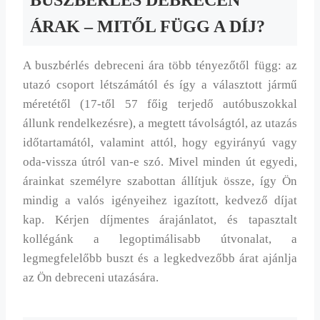
BUSZBÉRLÉS DEBRECEN
ÁRAK – MITŐL FÜGG A DÍJ?
A buszbérlés debreceni ára több tényezőtől függ: az
utazó csoport létszámától és így a választott jármű
méretétől (17-től 57 főig terjedő autóbuszokkal
állunk rendelkezésre), a megtett távolságtól, az utazás
időtartamától, valamint attól, hogy egyirányú vagy
oda-vissza útról van-e szó. Mivel minden út egyedi,
árainkat személyre szabottan állítjuk össze, így Ön
mindig a valós igényeihez igazított, kedvező díjat
kap. Kérjen díjmentes árajánlatot, és tapasztalt
kollégánk a legoptimálisabb útvonalat, a
legmegfelelőbb buszt és a legkedvezőbb árat ajánlja
az Ön debreceni utazására.