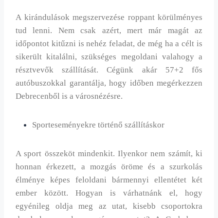
A kirándulások megszervezése roppant körülményes
tud lenni. Nem csak azért, mert már magát az
időpontot kitűzni is nehéz feladat, de még ha a célt is
sikerült kitalálni, szükséges megoldani valahogy a
résztvevők szállítását. Cégünk akár 57+2 fős
autóbuszokkal garantálja, hogy időben megérkezzen
Debrecenből is a városnézésre.
Sporteseményekre történő szállításkor
A sport összeköt mindenkit. Ilyenkor nem számít, ki
honnan érkezett, a mozgás öröme és a szurkolás
élménye képes feloldani bármennyi ellentétet két
ember között. Hogyan is várhatnánk el, hogy
egyénileg oldja meg az utat, kisebb csoportokra