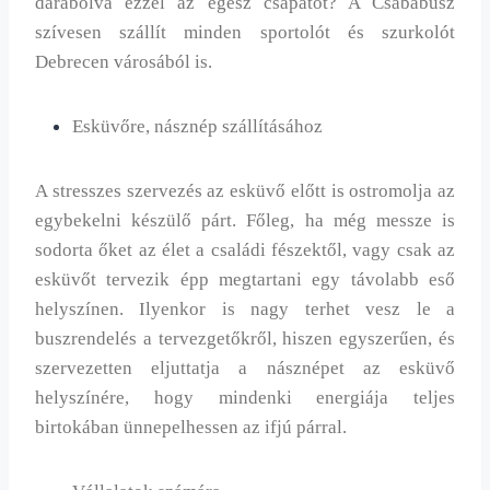
darabolva ezzel az egész csapatot? A Csababusz
szívesen szállít minden sportolót és szurkolót
Debrecen városából is.
Esküvőre, násznép szállításához
A stresszes szervezés az esküvő előtt is ostromolja az
egybekelni készülő párt. Főleg, ha még messze is
sodorta őket az élet a családi fészektől, vagy csak az
esküvőt tervezik épp megtartani egy távolabb eső
helyszínen. Ilyenkor is nagy terhet vesz le a
buszrendelés a tervezgetőkről, hiszen egyszerűen, és
szervezetten eljuttatja a násznépet az esküvő
helyszínére, hogy mindenki energiája teljes
birtokában ünnepelhessen az ifjú párral.