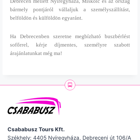
Debrecen mellett Nyíregyháza, Miskolc és az ország
bármely pontjáról vállaljuk a személyszállítást,
belföldön és külföldön egyaránt.
Ha Debrecenben szeretne megbízható buszbérlést
sofőrrel, kérje díjmentes, személyre szabott
árajánlatunkat még ma!
Csababusz Tours Kft.
Székhely: 4405 Nyíregyháza, Debreceni út 106/A