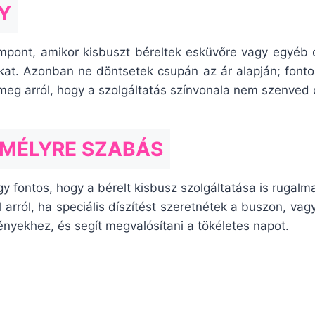
Y
mpont, amikor kisbuszt béreltek esküvőre vagy egyéb c
akat. Azonban ne döntsetek csupán az ár alapján; fonto
meg arról, hogy a szolgáltatás színvonala nem szenved 
EMÉLYRE SZABÁS
y fontos, hogy a bérelt kisbusz szolgáltatása is rugalm
 arról, ha speciális díszítést szeretnétek a buszon, vag
nyekhez, és segít megvalósítani a tökéletes napot.