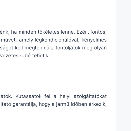
nk, ha minden tökéletes lenne. Ezért fontos,
árművet, amely légkondicionálóval, kényelmes
ágot kell megtenniük, fontoljátok meg olyan
lvezetesebbé tehetik.
atok. Kutassátok fel a helyi szolgáltatókat
tató garantálja, hogy a jármű időben érkezik,