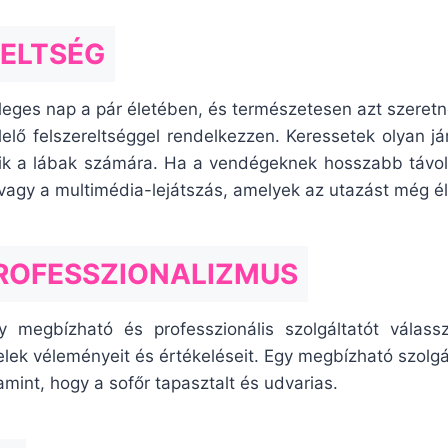
RELTSÉG
leges nap a pár életében, és természetesen azt szeretné
lő felszereltséggel rendelkezzen. Keressetek olyan j
zik a lábak számára. Ha a vendégeknek hosszabb távols
i vagy a multimédia-lejátszás, amelyek az utazást még é
PROFESSZIONALIZMUS
 megbízható és professzionális szolgáltatót válassz
lek véleményeit és értékeléseit. Egy megbízható szolgál
lamint, hogy a sofőr tapasztalt és udvarias.