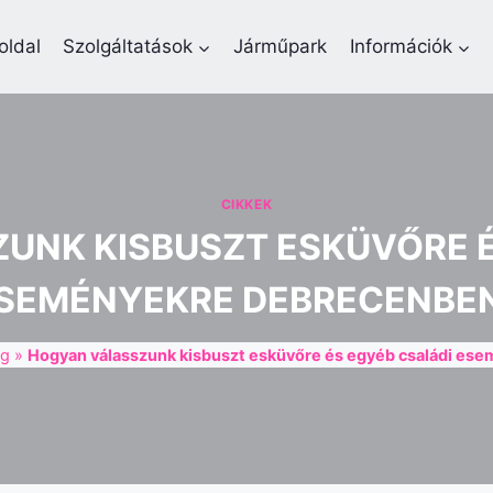
oldal
Szolgáltatások
Járműpark
Információk
CIKKEK
UNK KISBUSZT ESKÜVŐRE É
SEMÉNYEKRE DEBRECENBE
og
»
Hogyan válasszunk kisbuszt esküvőre és egyéb családi e