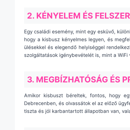
2. KÉNYELEM ÉS FELSZE
Egy családi esemény, mint egy esküvő, külön
hogy a kisbusz kényelmes legyen, és megfele
ülésekkel és elegendő helyiséggel rendelke
szolgáltatások igénybevételét is, mint a WiF
3. MEGBÍZHATÓSÁG ÉS 
Amikor kisbuszt béreltek, fontos, hogy egy
Debrecenben, és olvassátok el az előző ügyfe
tiszta és jól karbantartott állapotban van, va