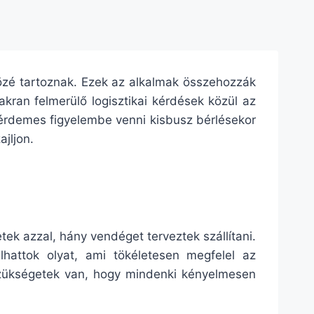
közé tartoznak. Ezek az alkalmak összehozzák
ran felmerülő logisztikai kérdések közül az
érdemes figyelembe venni kisbusz bérlésekor
jljon.
ek azzal, hány vendéget terveztek szállítani.
lhattok olyat, ami tökéletesen megfelel az
 szükségetek van, hogy mindenki kényelmesen