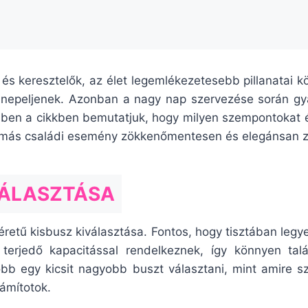
s keresztelők, az élet legemlékezetesebb pillanatai 
nnepeljenek. Azonban a nagy nap szervezése során gyak
Ebben a cikkben bemutatjuk, hogy milyen szempontokat 
más családi esemény zökkenőmentesen és elegánsan za
VÁLASZTÁSA
retű kisbusz kiválasztása. Fontos, hogy tisztában legyet
 terjedő kapacitással rendelkeznek, így könnyen talá
jobb egy kicsit nagyobb buszt választani, mint amire
ámítotok.